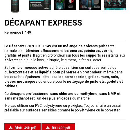
DÉCAPANT EXPRESS
Référence
IT149
Le
Décapant IRONTEK IT149
est un
mélange de solvants puissants
formulé pour
éliminer efficacement les encres, peintures, vernis,
graffitis et joints
. Il agit en profondeur sur tous les
supports résistants aux
solvants
tels que le bois, la brique, le ciment, le fer ou l’acier.
Sa
formule mousse active
adhère aussi bien sur surfaces verticales
qu’horizontales et se
liquéfie pour pénétrer en profondeur
, même dans
les couches épaisses. Idéal pour
les carrosseries, grilles, murs, sols,
pièces mécaniques
ou encore pour le
nettoyage de pistolets, godets et
cabines
.
Ce
décapant professionnel sans chlorure de méthylène, sans NMP et
sans méthanol
est l’un des plus efficaces du marché.
-Ne pas utiliser sur PVC, polystyrène ou plexiglas. Toujours faire un essai
préalable sur surfaces sensibles comme le polyéthylène ou le polyester.
fdsit149fr.pdf
ftit149fr.pdf