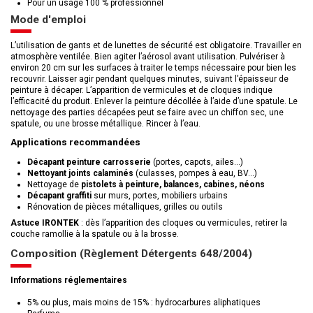
Pour un usage 100 % professionnel
Mode d'emploi
L’utilisation de gants et de lunettes de sécurité est obligatoire. Travailler en
atmosphère ventilée. Bien agiter l’aérosol avant utilisation. Pulvériser à
environ 20 cm sur les surfaces à traiter le temps nécessaire pour bien les
recouvrir. Laisser agir pendant quelques minutes, suivant l’épaisseur de
peinture à décaper. L’apparition de vermicules et de cloques indique
l’efficacité du produit. Enlever la peinture décollée à l’aide d’une spatule. Le
nettoyage des parties décapées peut se faire avec un chiffon sec, une
spatule, ou une brosse métallique. Rincer à l’eau.
Applications recommandées
Décapant peinture carrosserie
(portes, capots, ailes…)
Nettoyant joints calaminés
(culasses, pompes à eau, BV…)
Nettoyage de
pistolets à peinture, balances, cabines, néons
Décapant graffiti
sur murs, portes, mobiliers urbains
Rénovation de pièces métalliques, grilles ou outils
Astuce IRONTEK
: dès l’apparition des cloques ou vermicules, retirer la
couche ramollie à la spatule ou à la brosse.
Composition (Règlement Détergents 648/2004)
Informations réglementaires
5% ou plus, mais moins de 15% : hydrocarbures aliphatiques