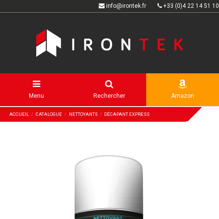
info@irontek.fr
+33 (0)4 22 14 51 10
Menu
Rechercher
Amazon
ACCUEIL
CATALOGUE
NETTOYANTS
DÉCAPANT EXPRESS